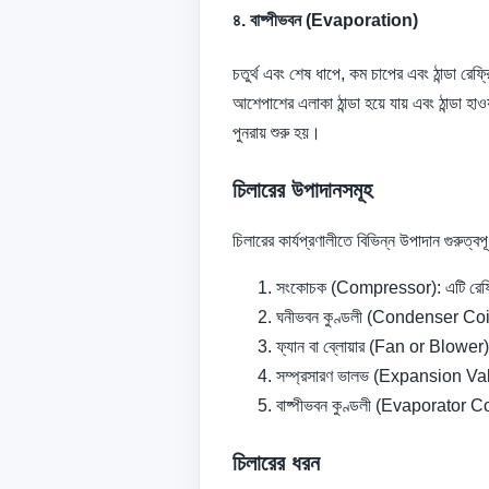
৪. বাষ্পীভবন (Evaporation)
চতুর্থ এবং শেষ ধাপে, কম চাপের এবং ঠান্ডা র
আশেপাশের এলাকা ঠান্ডা হয়ে যায় এবং ঠান্ডা হা
পুনরায় শুরু হয়।
চিলারের উপাদানসমূহ
চিলারের কার্যপ্রণালীতে বিভিন্ন উপাদান গুরুত্
সংকোচক (Compressor): এটি রেফ্রিজ
ঘনীভবন কুণ্ডলী (Condenser Coil): 
ফ্যান বা ব্লোয়ার (Fan or Blower):
সম্প্রসারণ ভালভ (Expansion Valve)
বাষ্পীভবন কুণ্ডলী (Evaporator Coi
চিলারের ধরন