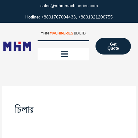
Skip
sales@mhmmachineries.com
to
Hotline: +8801767004433, +8801321206755
content
Get
Quote
চিলার