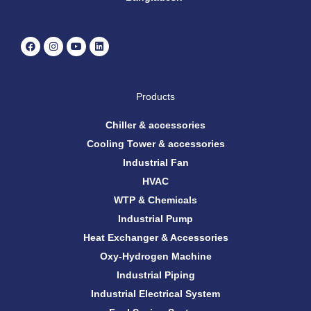
F
I
Y
L
a
n
o
i
c
s
u
n
e
t
t
k
b
a
u
e
o
g
b
d
Products
o
r
e
i
k
a
n
m
Chiller & accessories
Cooling Tower & accessories
Industrial Fan
HVAC
WTP & Chemicals
Industrial Pump
Heat Exchanger & Accessories
Oxy-Hydrogen Machine
Industrial Piping
Industrial Electrical System